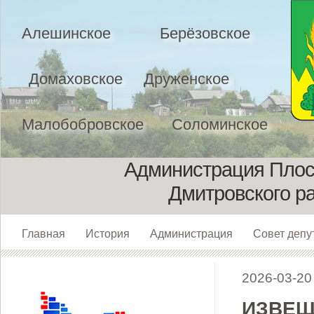
Алешинское
Берёзовское
Домаховское
Друженское
Малобобровское
Соломинское
Администрация Плоск
Дмитровского р
Главная
История
Администрация
Совет депу
2026-03-20
ИЗВЕЩЕ