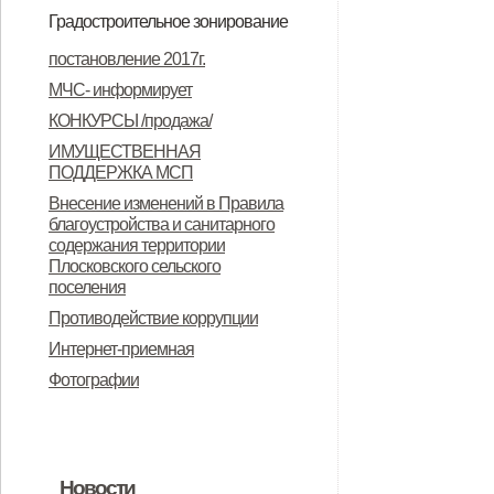
сельского поселения
Градостроительное зонирование
ПЗЗ
ПЗЗ
описание ПЗЗ
протокол публичных слушаний
заключения о результатах
о проведении публичных
проект внесения изменений в
протокол публичных слушаний
участники публичных слушаний
заключения по результатам
постановление 2017г.
публичных слушаний
слушаний
текстовую часть ПЗЗ
публичных слушаний
МЧС- информирует
КОНКУРСЫ /продажа/
ИМУЩЕСТВЕННАЯ
ПОДДЕРЖКА МСП
Внесение изменений в Правила
благоустройства и санитарного
содержания территории
Плосковского сельского
поселения
Противодействие коррупции
Интернет-приемная
Фотографии
Новости