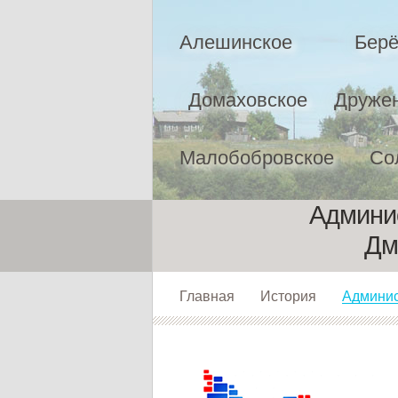
Алешинское
Берё
Домаховское
Друже
Малобобровское
Со
Админис
Дм
Главная
История
Админи