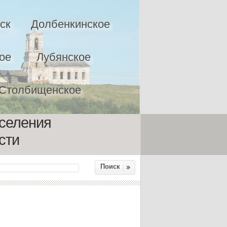
ск
Долбенкинское
ое
Лубянское
Столбищенское
оселения
сти
Поиск