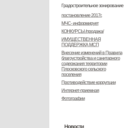
сельского поселения
Градостроительное зонирование
ПЗЗ
ПЗЗ
описание ПЗЗ
протокол публичных слушаний
заключения о результатах
о проведении публичных
проект внесения изменений в
протокол публичных слушаний
участники публичных слушаний
заключения по результатам
постановление 2017г.
публичных слушаний
слушаний
текстовую часть ПЗЗ
публичных слушаний
МЧС- информирует
КОНКУРСЫ /продажа/
ИМУЩЕСТВЕННАЯ
ПОДДЕРЖКА МСП
Внесение изменений в Правила
благоустройства и санитарного
содержания территории
Плосковского сельского
поселения
Противодействие коррупции
Интернет-приемная
Фотографии
Новости