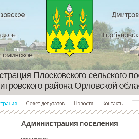
зовское
Дмитров
нское
Горбуновск
ломинское
трация Плосковского сельского п
итровского района Орловской обла
страция
Совет депутатов
Новости
Контакты
Администрация поселения