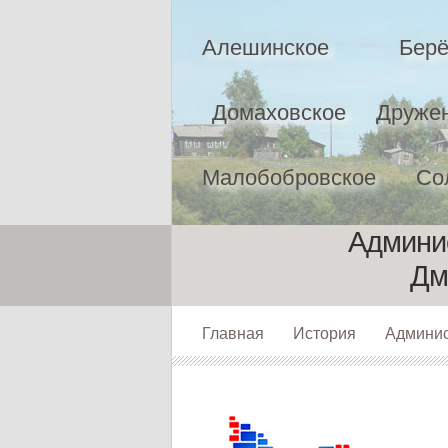
Алешинское
Берё
Домаховское
Друже
Малобобровское
Со
Админис
Дм
Главная
История
Админи