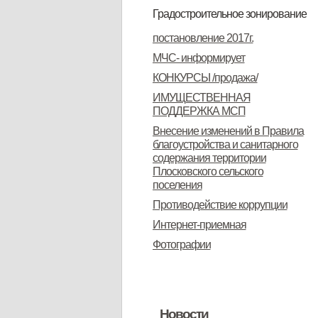
сельского поселения
Градостроительное зонирование
ПЗЗ
ПЗЗ
описание ПЗЗ
протокол публичных слушаний
заключения о результатах
о проведении публичных
проект внесения изменений в
протокол публичных слушаний
участники публичных слушаний
заключения по результатам
постановление 2017г.
публичных слушаний
слушаний
текстовую часть ПЗЗ
публичных слушаний
МЧС- информирует
КОНКУРСЫ /продажа/
ИМУЩЕСТВЕННАЯ
ПОДДЕРЖКА МСП
Внесение изменений в Правила
благоустройства и санитарного
содержания территории
Плосковского сельского
поселения
Противодействие коррупции
Интернет-приемная
Фотографии
Новости