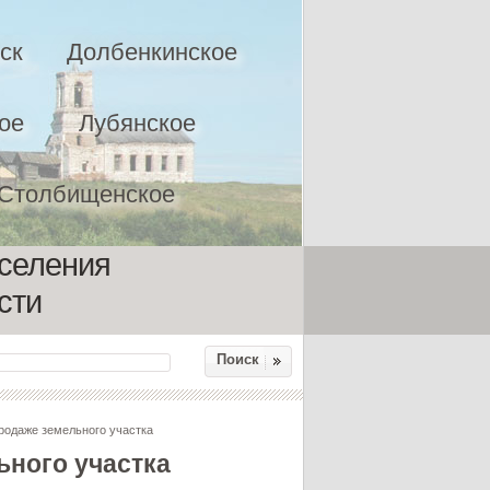
ск
Долбенкинское
ое
Лубянское
Столбищенское
оселения
сти
Поиск
родаже земельного участка
ьного участка