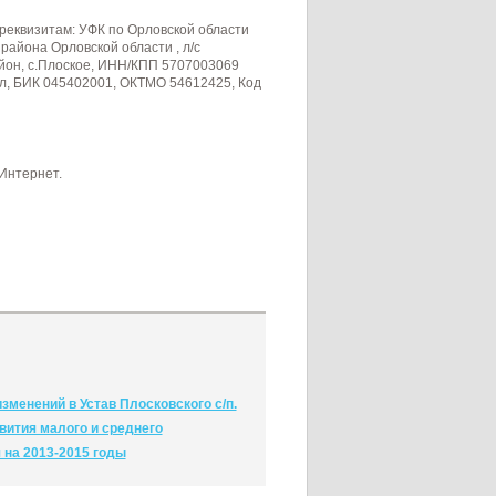
реквизитам: УФК по Орловской области
района Орловской области , л/с
йон, с.Плоское, ИНН/КПП 5707003069
ёл, БИК 045402001, ОКТМО 54612425, Код
Интернет.
менений в Устав Плосковского с/п.
вития малого и среднего
 на 2013-2015 годы