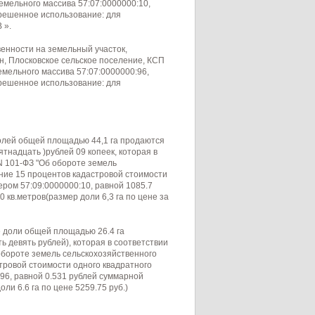
мельного массива 57:07:0000000:10,
зрешенное использование: для
 ».
енности на земельный участок,
н, Плосковское сельское поселение, КСП
мельного массива 57:07:0000000:96,
зрешенное использование: для
долей общей площадью 44,1 га продаются
ятнадцать )рублей 09 копеек, которая в
 N 101-ФЗ "Об обороте земель
ние 15 процентов кадастровой стоимости
ером 57:09:0000000:10, равной 1085.7
 кв.метров(размер доли 6,3 га по цене за
е доли общей площадью 26.4 га
ь девять рублей), которая в соответствии
б обороте земель сельскохозяйственного
тровой стоимости одного квадратного
96, равной 0.531 рублей суммарной
ли 6.6 га по цене 5259.75 руб.)