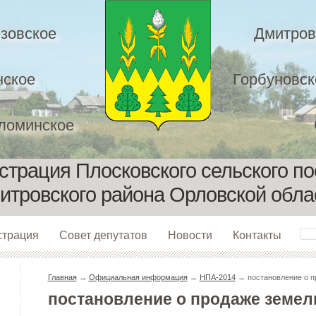
зовское
Дмитров
нское
Горбуновск
ломинское
трация Плосковского сельского п
итровского района Орловской обла
страция
Совет депутатов
Новости
Контакты
Главная
→
Официальная информация
→
НПА-2014
→ постановление о п
постановление о продаже земел