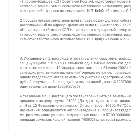
«Плоское»(бывшее КСП Советская Россия), кадастровый номер зе
категория земель: земли сельскохозяйственного назначения, ра
сельскохозяйственного использования, И.П. К(Ф)Х «Богомолов С.В
2 Продать четыре земельные доли в праве общей долевой собств
расположенный по адресу: Орловская область, Дмитровский райо
«Новая жизнь»,(бывшее КСП Новая жизнь» кадастровый номер зе
категория земель: земли сельскохозяйственного назначения, ра
сельскохозяйственного использования, И.П. К(Ф)Х « Нооль А.И. ».
3. Указанные в п.1. настоящего постановления семь земельных 
за цену в сумме 71819,09 ( Семьдесят одна тысяча восемьсот дев
соответствии с ч.4 ст. 12 Федерального закона от 24 июля 2002 г.
сельскохозяйственного назначения" определяется как произведе
одного квадратного метра земельного участка с кадастровым ном
рублей, и суммарной площади земельных долей , равной 12978000
одну земельную долю 10259.87руб)
4 Указанные в п. 2. настоящего постановления четыре земельны
продаются за цену в сумме 21039 ( Двадцать одна тысяча тридцат
с ч.4 ст. 12 Федерального закона от 24 июля 2002 г. N 101-ФЗ "О
назначения" определяется как произведение 15 процентов кадас
метра земельного участка с кадастровым номером 57:09:0000000:
площади земельных долей , равной 7458003 кв. метров.( размер до
.