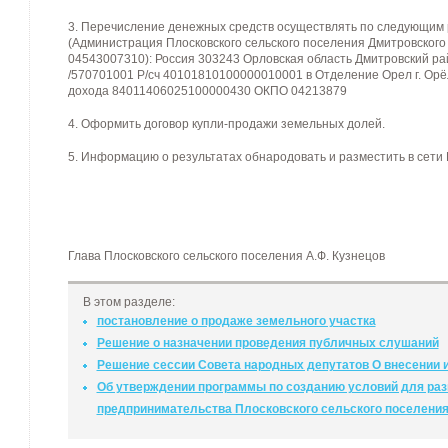
3. Перечисление денежных средств осуществлять по следующим 
(Администрация Плосковского сельского поселения Дмитровского 
04543007310): Россия 303243 Орловская область Дмитровский ра
/570701001 Р/сч 40101810100000010001 в Отделение Орел г. Ор
дохода 84011406025100000430 ОКПО 04213879
4. Оформить договор купли-продажи земельных долей.
5. Информацию о результатах обнародовать и разместить в сети 
Глава Плосковского сельского поселения А.Ф. Кузнецов
В этом разделе:
постановление о продаже земельного участка
Решение о назначении проведения публичных слушаний
Решение сессии Совета народных депутатов О внесении из
Об утверждении программы по созданию условий для раз
предпринимательства Плосковского сельского поселения